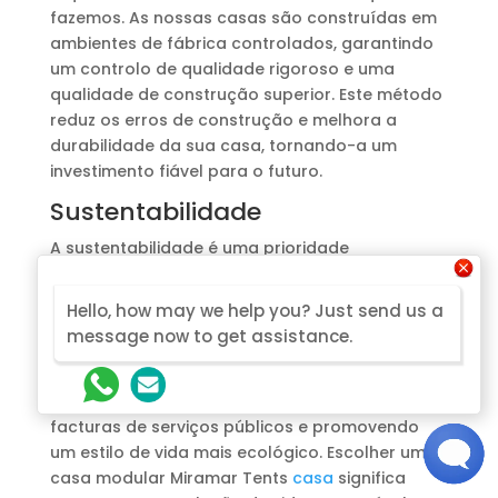
fazemos. As nossas casas são construídas em
ambientes de fábrica controlados, garantindo
um controlo de qualidade rigoroso e uma
qualidade de construção superior. Este método
reduz os erros de construção e melhora a
durabilidade da sua casa, tornando-a um
investimento fiável para o futuro.
Sustentabilidade
A sustentabilidade é uma prioridade
fundamental para nós. Utilizamos materiais
amigos do ambiente e tecnologias de
Hello, how may we help you? Just send us a
poupança de energia para minimizar o impacto
message now to get assistance.
ambiental das nossas casas. As nossas casas
modulares são concebidas para serem
eficientes em termos energéticos, reduzindo as
facturas de serviços públicos e promovendo
um estilo de vida mais ecológico. Escolher uma
casa modular Miramar Tents
casa
significa