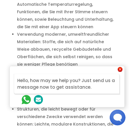
Automatische Temperaturregelung,
Funktionen, die Sie mit Ihrer Stimme steuern
können, sowie Beleuchtung und Unterhaltung,
die Sie mit einer App steuern können
Verwendung moderner, umweltfreundlicher
Materialien: Stoffe, die sich auf natürliche
Weise abbauen, recycelte Gebäudeteile und
Oberflächen, die sich selbst reinigen, so dass
sie weniger Pflege benötigen
Entwürfe, bei denen es schwer zu sagen ist, wo
innen aufhört und außen beginnt: Dächer, die
Hello, how may we help you? Just send us a
sich öffnen lassen, Wände, die sich verändern
message now to get assistance.
können, und fließende Übergänge zwischen
geschlossenen und offenen Bereichen
Strukturen, die leicht bewegt oder für
verschiedene Zwecke verwendet werden
können: Leichte, modulare Konstruktionen, die