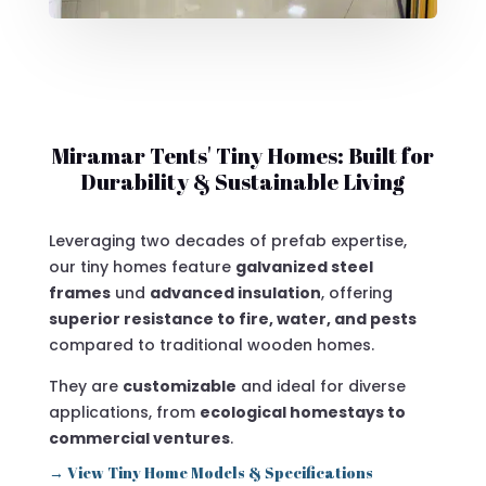
Miramar Tents' Tiny Homes: Built for
Durability & Sustainable Living
Leveraging two decades of prefab expertise
,
our tiny homes feature
galvanized steel
frames
und
advanced insulation
, offering
superior resistance to fire, water, and pests
compared to traditional wooden homes.
They are
customizable
and ideal for diverse
applications, from
ecological homestays to
commercial ventures
.
→ View Tiny Home Models & Specifications