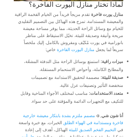
لماذا تختار منازل اليورت الفاخرة؟
منازل يورت فاخرة
تقدم مزيجاً فريداً من الخيام الفخمة الراقية
والمعيشة المستدامة. تمزج هذه الهياكل بين التصميم التقليدي
للخيام مع وسائل الراحة الحديثة، مما يوفر مساحة معيشة
مريحة وأنيقة وصديقة للبيئة. تخيّل الاستيقاظ على مناظر
بانورامية في يورت مُكيّف ومفروش بالكامل. إليك ملخصاً
سريعاً لما يجعل
منازل اليورت الفاخرة
خاص:
ميزات راقية:
استمتع بوسائل الراحة مثل التدفئة المشعّة،
والمطابخ الكاملة، وأحواض الاستحمام المستقلة.
صديقة للبيئة:
مصممة لتحقيق الاستدامة مع تصميمات
منخفضة التأثير وتصنيفات عزل عالية.
متعدد الاستخدامات:
مناسب لمختلف الأجواء المناخية وقابل
للتكيف مع التجهيزات الدائمة والمؤقتة على حد سواء.
أنا شون شي
, a
مصمم ملتزم بشدة بابتكار معيشة خارجية
فاخرة ومستدامة في الهواء الطلق
الخبرات. مع خبرة واسعة
في
التخييم الفخم الصديق للبيئة
الهياكل، أهدف إلى إعادة
تشكيل طريقة عيشنا وعطلتنا في تناغم مع الطبيعة.
هل أنت