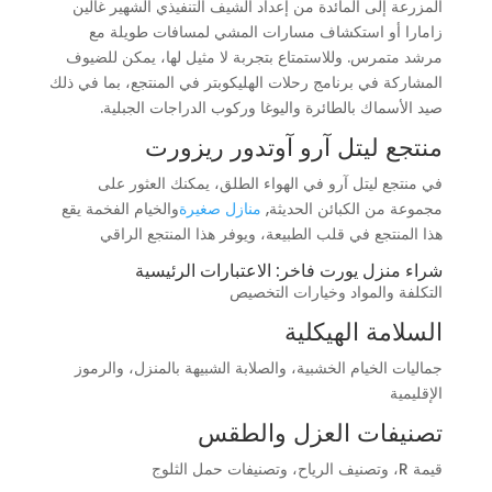
المزرعة إلى المائدة من إعداد الشيف التنفيذي الشهير غالين
زامارا أو استكشاف مسارات المشي لمسافات طويلة مع
مرشد متمرس. وللاستمتاع بتجربة لا مثيل لها، يمكن للضيوف
المشاركة في برنامج رحلات الهليكوبتر في المنتجع، بما في ذلك
صيد الأسماك بالطائرة واليوغا وركوب الدراجات الجبلية.
منتجع ليتل آرو آوتدور ريزورت
في منتجع ليتل آرو في الهواء الطلق، يمكنك العثور على
مجموعة من الكبائن الحديثة,
منازل صغيرة
والخيام الفخمة يقع
هذا المنتجع في قلب الطبيعة، ويوفر هذا المنتجع الراقي
شراء منزل يورت فاخر: الاعتبارات الرئيسية
التكلفة والمواد وخيارات التخصيص
السلامة الهيكلية
جماليات الخيام الخشبية، والصلابة الشبيهة بالمنزل، والرموز
الإقليمية
تصنيفات العزل والطقس
قيمة R، وتصنيف الرياح، وتصنيفات حمل الثلوج