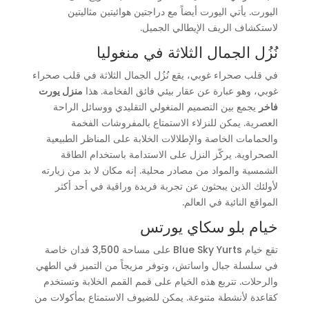
اليورت. يأتي اليورت أيضاً مع دراجتين هوائيتين مثاليتين
لاستكشاف الريف الإيطالي الجميل.
نُزُل الجمال الثلاثة في منغوليا
في قلب صحراء غوبي، يقع نُزُل الجمال الثلاثة في قلب صحراء
غوبي، وهو عبارة عن عقار بيئي فائق الفخامة. هذا
منزل يورت
فاخر
يجمع بين التصميم المنغولي التقليدي ووسائل الراحة
العصرية. يمكن للنزلاء الاستمتاع بالمفروشات الفخمة
والحمامات الخاصة والإطلالات الخلابة على المناظر الطبيعية
الصحراوية. يركّز النزل على الاستدامة باستخدام الطاقة
الشمسية والمواد من مصادر محلية. إنه مكان لا بد من زيارته
لأولئك الذين يبحثون عن تجربة فريدة وراقية في أحد أكثر
المواقع النائية في العالم.
خيام بلو سكاي يورتس
تقع خيام Blue Sky Yurts على مساحة 3,500 فدان خاصة
في سلسلة جبال واساتش، وتوفر مزيجاً من التميز في الطهي
والرحلات. تتربع هذه الخيام على قمم القمم الخلابة وتستخدم
كقاعدة لأنشطة متنوعة. يمكن للضيوف الاستمتاع بمأكولات من