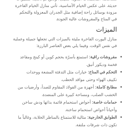
حديثة. على عكس الخيام الأساسية، تأتي منازل الخيام الفاخرة
مزودة بوسائل راحة إضافية مثل الجدران المعزولة والتحكم
في المناخ والمفروشات عالية الجودة.
الميزات
منازل اليورت الفاخرة مليئة بالميزات التي تجعلها جميلة وعملية
في نفس الوقت. وفيما يلي بعض العناصر البارزة:
مفروشات راقية:
استمتع بأسرّة بحجم كوين أو كينج ومقاعد
فخمة وديكور أنيق.
التحكم في المناخ:
خيارات مثل التدفئة المشعة ووحدات
تكييف الهواء وحتى مواقد الحطب.
مطابخ كاملة:
أجهزة من الفولاذ المقاوم للصدأ، وأرضيات من
الخشب الصلب، ومساحة كبيرة على المنضدة.
حمامات خاصة:
أحواض استحمام قائمة بذاتها ودش ساخن
وأحياناً أحواض استحمام ساخنة.
الطوابق الخارجية:
مثالية للاستمتاع بالمناظر الخلابة، وغالباً ما
تكون ذات شرفات ملتفة.