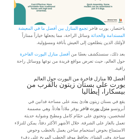
باختصار، يورت فاخر
تجمع المنازل بين أفضل ما في المعيشة
المستدامة والحداثة
وسائل الراحة، مما يجعلها خياراً ممتازاً
لأولئك الذين يتطلعون إلى العيش بأناقة ومسؤولية.
بعد ذلك، سنستكشف بعضًا من
أفضل منازل اليورت الفاخرة
حول العالم، حيث تعرض مواقع فريدة من نوعها ووسائل راحة
راقية.
أفضل 10 منازل فاخرة من اليورت حول العالم
يورت على بستان زيتون بالقرب من
بيسكارا، إيطاليا
يقع في بستان زيتون هادئ يمتد على مساحة فدانين في
أبروتسو
منزل يورت فاخر
يوفر ملاذاً هادئاً. وهي مصممة
لشخصين، وتحتوي على حمّام كامل ومطبخ وشواية حديثة
تعمل بالغاز على الشرفة. خلال الأشهر الأكثر دفئاً، يمكن للنزلاء
الاستمتاع بحوض استحمام ساخن يعمل بالحطب وحوض
سباحة. وفي الشتاء، يحافظ موقد الحطب المريح على دفء